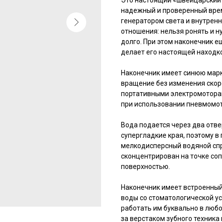
Это настоящий «швейцарский н
надежный и проверенный врем
генератором света и внутренн
отношения: нельзя ронять и н
долго. При этом наконечник е
делает его настоящей находко
Наконечник имеет синюю марки
вращение без изменения скор
портативными электромоторам
при использовании пневмомо
Вода подается через два отв
супергладкие края, поэтому в
мелкодисперсный водяной спр
сконцентрирован на точке со
поверхностью.
Наконечник имеет встроенный
воды со стоматологической ус
работать им буквально в любом
за верстаком зубного техника