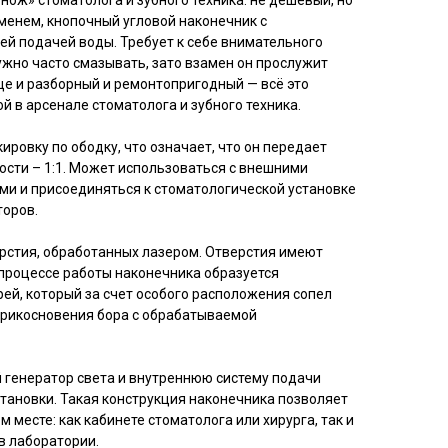
ож» стоматолога и зубного техника: не дешевый, но
енем, кнопочный угловой наконечник с
ей подачей воды. Требует к себе внимательного
ужно часто смазывать, зато взамен он прослужит
ще и разборный и ремонтопригодный — всё это
й в арсенале стоматолога и зубного техника.
ровку по ободку, что означает, что он передает
ости – 1:1. Может использоваться с внешними
и и присоединяться к стоматологической установке
торов.
ерстия, обработанных лазером. Отверстия имеют
 процессе работы наконечника образуется
ей, который за счет особого расположения сопел
прикосновения бора с обрабатываемой
 генератор света и внутреннюю систему подачи
тановки. Такая конструкция наконечника позволяет
 месте: как кабинете стоматолога или хирурга, так и
 в лаборатории.