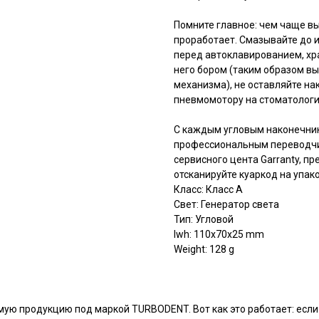
Помните главное: чем чаще в
проработает. Смазывайте до 
перед автоклавированием, хр
него бором (таким образом вы
механизма), не оставляйте на
пневмомотору на стоматологи
С каждым угловым наконечник
профессиональным переводчи
сервисного цента Garranty, п
отсканируйте куаркод на упак
Класс: Класс А
Свет: Генератор света
Тип: Угловой
lwh: 110x70x25 mm
Weight: 128 g
ую продукцию под маркой TURBODENT. Вот как это работает: если 