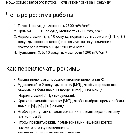
мощностью светового потока — сушит композит за 1 секунду.
Четыре режима работы
Turbo: 1 секунда, мощность 2500 mW/cm²
Прямой: 3, 5, 10 секунд, мощность 1200 mW/cm²
Нарастающий: 3, 5, 10 секунд, первая треть времени (1, 1.7, 3.3
секунды соотвественно) используется на увеличение
светового потока с 0 до 1200 mW/cm²
Пульсация: 3, 5, 10 секунд, мощность 1200 mW/cm²
Как переключать режимы
Лампа включается верхней кнопкой включения ⏻.
Удерживайте 2 секунды кнопку [М/Т] , чтобы переключить
режимы работы лампы между [Turbo] / [Прямой] /
[Нарастающий] / [Пульсирующий].
Кратко нажимайте кнопку [М/Т] , чтобы выбрать время работы
лампы: [3] / [5] / [10] секунд.
Чтобы приступить к полимеризации, нажмите кратко кнопку
включения ⏻.
Чтобы прервать режим полимеризации, еще раз кратко
нажмите кнопку включения ⏻.