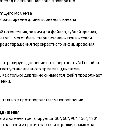
перед в апикальной зоне с возвратно-
утящего момента
и расширение длины корневого канала
й наконечник, зажим для файлов, губной крючок,
ехол – могут быть стерилизованы при высокой
предотвращения перекрестного инфицирования.
онтролирует давление на поверхность NiTi-файла.
гает установленного предела, двигатель
. Как только давление снимается, файл продолжает
ении.
 только в противоположном направлении.
 движения
 движения регулируется: 30°, 60°, 90°, 150°, 180°,
 по часовой и против часовой стрелки; возможна