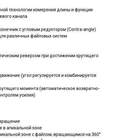
тной технологии измерения длины и функции
евого канала
онечник с угловым редуктором (Contra-angle)
для различных файловых систем
атическим реверсом при достижении крутящего
движение (угол регулируется и комбинируется
крутящего момента (автоматическое возвратно-
онтролем усилия)
 вращение
е в апикальной зоне
апикальной зоне с файлом, вращающимся на 360°