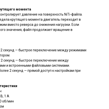
рутящего момента
онтролирует давление на поверхность NiTi-файла.
едела крутящего момента двигатель переходит в
жим вместо реверса до снижения нагрузки. Если
ого значения, файл продолжает вращение в
ее 2 секунд — быстрое переключение между режимами
тором.
е 2 секунд — быстрое переключение между
ами и встроенными файловыми системами.
более 2 секунд — прямой доступ к настройкам при
ктеристики
ч
В, 1 А
0 об/мин
·см